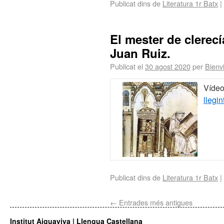
Publicat dins de
Literatura 1r Batx
|
El mester de clerec
Juan Ruiz.
Publicat el
30 agost 2020
per
Bienv
Vídeo
llegin
Publicat dins de
Literatura 1r Batx
|
←
Entrades més antigues
Institut Aiguaviva | Llengua Castellana