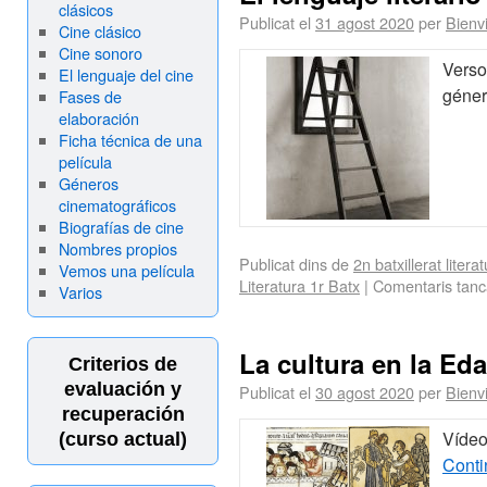
clásicos
Publicat el
31 agost 2020
per
Bienv
Cine clásico
Cine sonoro
Versos
El lenguaje del cine
géne
Fases de
elaboración
Ficha técnica de una
película
Géneros
cinematográficos
Biografías de cine
Nombres propios
Publicat dins de
2n batxillerat litera
Vemos una película
Literatura 1r Batx
|
Comentaris tanc
Varios
La cultura en la Ed
Criterios de
evaluación y
Publicat el
30 agost 2020
per
Bienv
recuperación
Vídeo
(curso actual)
Conti