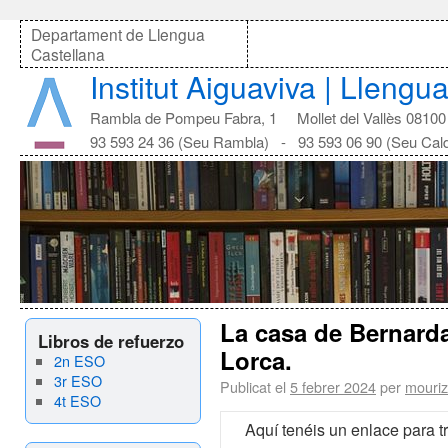
Departament de Llengua
Castellana
Institut Aiguaviva | Llengu
Rambla de Pompeu Fabra, 1 Mollet del Vallès 08100
93 593 24 36 (Seu Rambla) - 93 593 06 90 (Seu Cal
La casa de Bernarda
Libros de refuerzo
Lorca.
2n ESO
3r ESO
Publicat el
5 febrer 2024
per
mouri
4t ESO
Aquí tenéis un enlace para t