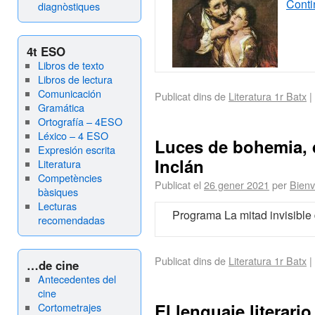
Conti
diagnòstiques
4t ESO
Libros de texto
Libros de lectura
Comunicación
Publicat dins de
Literatura 1r Batx
|
Gramática
Ortografía – 4ESO
Léxico – 4 ESO
Luces de bohemia, 
Expresión escrita
Inclán
Literatura
Competències
Publicat el
26 gener 2021
per
Bienv
bàsiques
Lecturas
Programa La mitad invisible
recomendadas
Publicat dins de
Literatura 1r Batx
|
…de cine
Antecedentes del
cine
El lenguaje literario
Cortometrajes