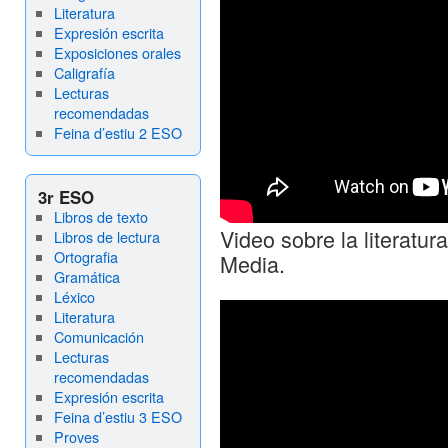
Literatura
Expresión escrita
Exposiciones orales
Caligrafía
Lecturas
recomendadas
Feina d’estiu 2 ESO
3r ESO
Libros de texto
Video sobre la literatu
Libros de lectura
Ortografia
Media.
Gramática
Léxico
Literatura
Comunicación
Lecturas
recomendadas
Expresión escrita
Feina d’estiu 3 ESO
Proves