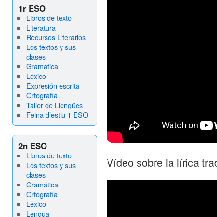
1r ESO
Libros de texto
Literatura
Recursos Literarios
Los textos y sus
clases
Gramática
Léxico
Expresión escrita
Ortografía
Taller de Llengües
Feina d’estiu 1 ESO
2n ESO
Libros de texto
Vídeo sobre la lírica tra
Los textos y sus
clases
Gramática
Ortografía
Léxico
Lengua