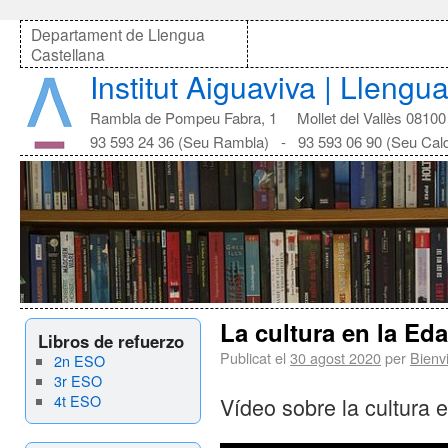
Departament de Llengua
Castellana
Institut Aiguaviva | Llengu
Rambla de Pompeu Fabra, 1 Mollet del Vallès 08100
93 593 24 36 (Seu Rambla) - 93 593 06 90 (Seu Cal
La cultura en la Ed
Libros de refuerzo
Publicat el
30 agost 2020
per
Bienv
2n ESO
3r ESO
4t ESO
Vídeo sobre la cultura 