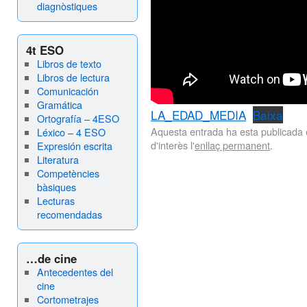
diagnòstiques
4t ESO
Libros de texto
Libros de lectura
Comunicación
Gramática
LA_EDAD_MEDIA
Baixa
Ortografía – 4ESO
Aquesta entrada ha esta publicada
Léxico – 4 ESO
d'interès l'
enllaç permanent
.
Expresión escrita
Literatura
Competències
bàsiques
Lecturas
recomendadas
…de cine
Antecedentes del
cine
Cortometrajes