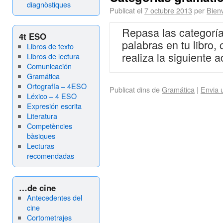
diagnòstiques
Publicat el
7 octubre 2013
per
Bienv
Repasa las categoría
4t ESO
palabras en tu libro, 
Libros de texto
realiza la siguiente a
Libros de lectura
Comunicación
Gramática
Ortografía – 4ESO
Publicat dins de
Gramática
|
Envia 
Léxico – 4 ESO
Expresión escrita
Literatura
Competències
bàsiques
Lecturas
recomendadas
…de cine
Antecedentes del
cine
Cortometrajes