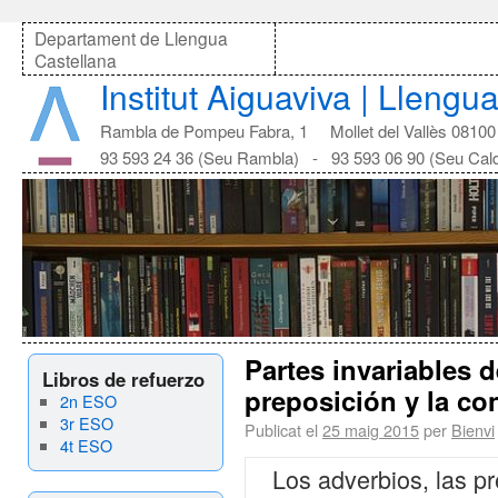
Departament de Llengua
Castellana
Institut Aiguaviva | Llengu
Rambla de Pompeu Fabra, 1 Mollet del Vallès 08100
93 593 24 36 (Seu Rambla) - 93 593 06 90 (Seu Cal
Partes invariables d
Libros de refuerzo
preposición y la co
2n ESO
3r ESO
Publicat el
25 maig 2015
per
Bienvi
4t ESO
Los adverbios, las pr