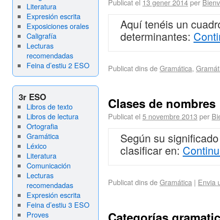
Publicat el
13 gener 2014
per
Bienv
Literatura
Expresión escrita
Aquí tenéis un cuadr
Exposiciones orales
determinantes:
Conti
Caligrafía
Lecturas
recomendadas
Feina d’estiu 2 ESO
Publicat dins de
Gramática
,
Gramát
3r ESO
Clases de nombres
Libros de texto
Libros de lectura
Publicat el
5 novembre 2013
per
Bi
Ortografia
Según su significad
Gramática
Léxico
clasificar en:
Continu
Literatura
Comunicación
Lecturas
Publicat dins de
Gramática
|
Envia 
recomendadas
Expresión escrita
Feina d’estiu 3 ESO
Categorías gramatic
Proves