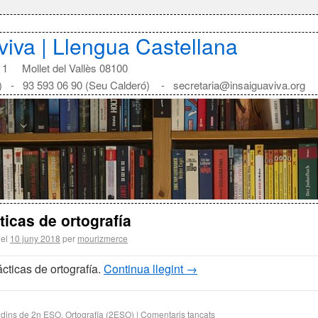
aviva | Llengua Castellana
1 Mollet del Vallès 08100
) - 93 593 06 90 (Seu Calderó) - secretaria@insaiguaviva.org
ticas de ortografía
 el
10 juny 2018
per
mourizmerce
cticas de ortografía.
Continua llegint
→
 dins de
2n ESO
,
Ortografía (2ESO)
|
Comentaris tancats