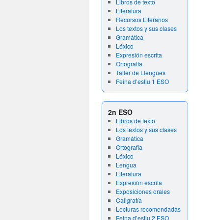
Libros de texto
Literatura
Recursos Literarios
Los textos y sus clases
Gramática
Léxico
Expresión escrita
Ortografía
Taller de Llengües
Feina d’estiu 1 ESO
2n ESO
Libros de texto
Los textos y sus clases
Gramática
Ortografía
Léxico
Lengua
Literatura
Expresión escrita
Exposiciones orales
Caligrafía
Lecturas recomendadas
Feina d’estiu 2 ESO