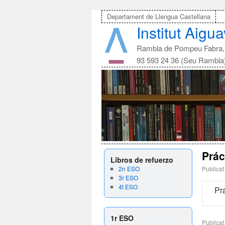
Departament de Llengua Castellana
Institut Aigu
Rambla de Pompeu Fabra, 
93 593 24 36 (Seu Rambla
Prác
Libros de refuerzo
2n ESO
Publicat
3r ESO
4t ESO
Prá
1r ESO
Publicat