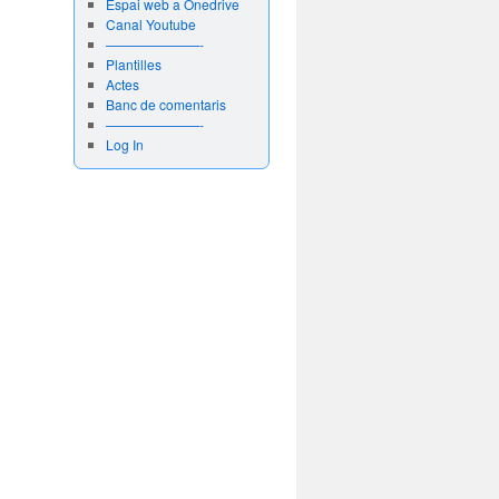
Espai web a Onedrive
Canal Youtube
———————-
Plantilles
Actes
Banc de comentaris
———————-
Log In