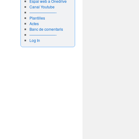
Espai web a Onedrive
Canal Youtube
———————-
Plantilles
Actes
Banc de comentaris
———————-
Log In