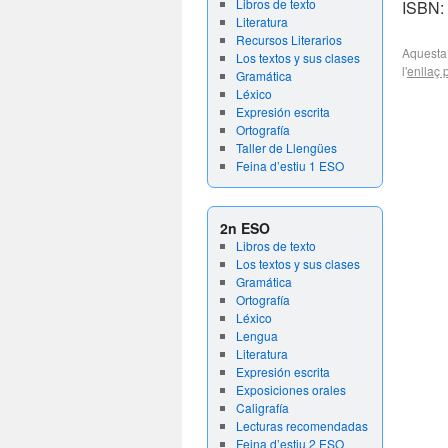
Libros de texto
ISBN:
Literatura
Recursos Literarios
Aquesta
Los textos y sus clases
l'
enllaç
Gramática
Léxico
Expresión escrita
Ortografía
Taller de Llengües
Feina d’estiu 1 ESO
2n ESO
Libros de texto
Los textos y sus clases
Gramática
Ortografía
Léxico
Lengua
Literatura
Expresión escrita
Exposiciones orales
Caligrafía
Lecturas recomendadas
Feina d’estiu 2 ESO