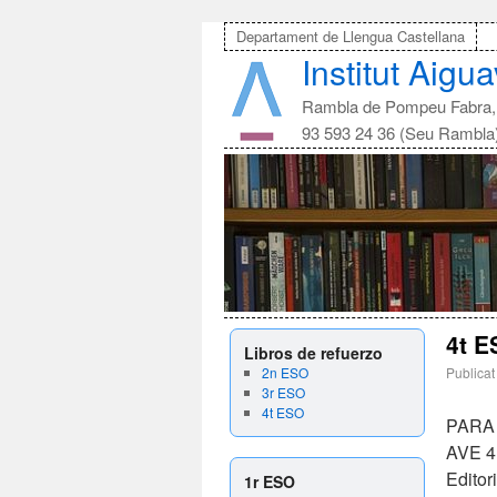
Departament de Llengua Castellana
Institut Aigu
Rambla de Pompeu Fabra, 
93 593 24 36 (Seu Rambla
4t E
Libros de refuerzo
2n ESO
Publicat
3r ESO
4t ESO
PARA
AVE 4.
Editor
1r ESO