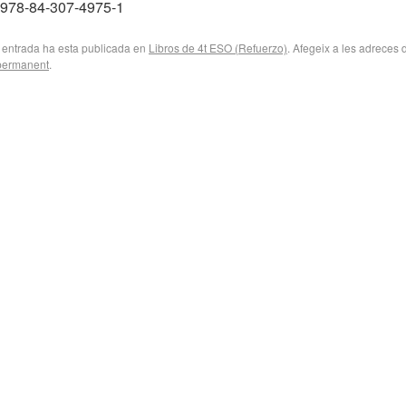
 978-84-307-4975-1
 entrada ha esta publicada en
Libros de 4t ESO (Refuerzo)
. Afegeix a les adreces d
 permanent
.