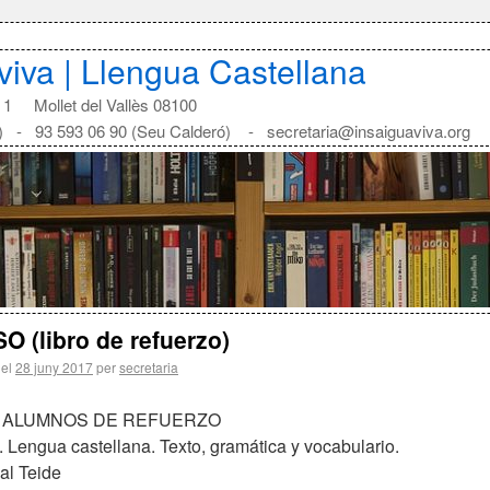
aviva | Llengua Castellana
1 Mollet del Vallès 08100
) - 93 593 06 90 (Seu Calderó) - secretaria@insaiguaviva.org
SO (libro de refuerzo)
 el
28 juny 2017
per
secretaria
 ALUMNOS DE REFUERZO
 Lengua castellana. Texto, gramática y vocabulario.
ial Teide