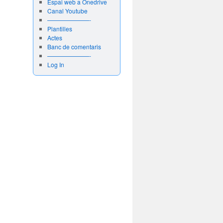
Espai web a Onedrive
Canal Youtube
———————-
Plantilles
Actes
Banc de comentaris
———————-
Log In