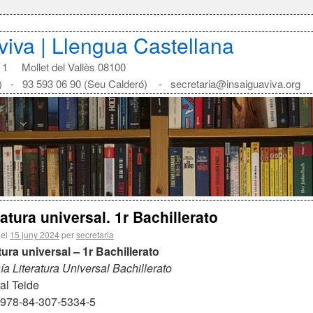
aviva | Llengua Castellana
1 Mollet del Vallès 08100
) - 93 593 06 90 (Seu Calderó) - secretaria@insaiguaviva.org
ratura universal. 1r Bachillerato
 el
15 juny 2024
per
secretaria
tura universal – 1r Bachillerato
ía Literatura Universal Bachillerato
ial Teide
 978-84-307-5334-5