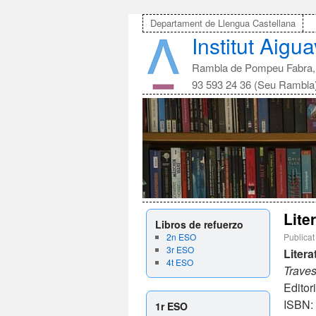
Departament de Llengua Castellana
Institut Aigu
Rambla de Pompeu Fabra, 
93 593 24 36 (Seu Rambla
Lite
Libros de refuerzo
2n ESO
Publicat
3r ESO
Litera
4t ESO
Traves
Editor
ISBN:
1r ESO