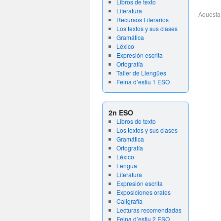
Libros de texto
Literatura
Aquesta
Recursos Literarios
Los textos y sus clases
Gramática
Léxico
Expresión escrita
Ortografía
Taller de Llengües
Feina d’estiu 1 ESO
2n ESO
Libros de texto
Los textos y sus clases
Gramática
Ortografía
Léxico
Lengua
Literatura
Expresión escrita
Exposiciones orales
Caligrafía
Lecturas recomendadas
Feina d’estiu 2 ESO