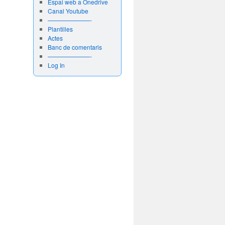
Espai web a Onedrive
Canal Youtube
———————-
Plantilles
Actes
Banc de comentaris
———————-
Log In