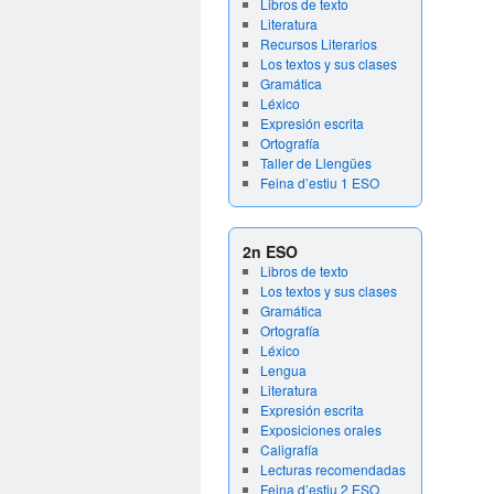
Libros de texto
Literatura
Recursos Literarios
Los textos y sus clases
Gramática
Léxico
Expresión escrita
Ortografía
Taller de Llengües
Feina d’estiu 1 ESO
2n ESO
Libros de texto
Los textos y sus clases
Gramática
Ortografía
Léxico
Lengua
Literatura
Expresión escrita
Exposiciones orales
Caligrafía
Lecturas recomendadas
Feina d’estiu 2 ESO