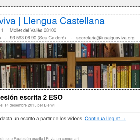
aviva | Llengua Castellana
1 Mollet del Vallès 08100
) - 93 593 06 90 (Seu Calderó) - secretaria@insaiguaviva.org
esión escrita 2 ESO
 el
14 desembre 2015
per
Bienvi
acta un escrito a partir de los vídeos.
Continua llegint
→
 dins de
Expresión escrita
|
Envia un comentari