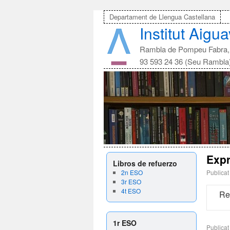
Departament de Llengua Castellana
Institut Aigu
Rambla de Pompeu Fabra, 
93 593 24 36 (Seu Rambla
Expr
Libros de refuerzo
2n ESO
Publicat
3r ESO
4t ESO
Red
1r ESO
Publicat