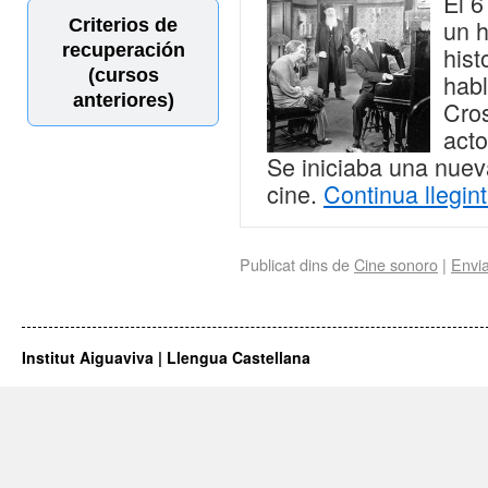
El 6
Criterios de
un h
recuperación
hist
(cursos
habl
anteriores)
Cros
acto
Se iniciaba una nueva
cine.
Continua llegin
Publicat dins de
Cine sonoro
|
Envi
Institut Aiguaviva | Llengua Castellana