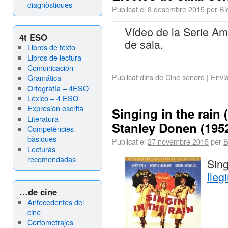
diagnòstiques
Publicat el
8 desembre 2015
per
Bi
Vídeo de la Serie Ama
4t ESO
de sala.
Libros de texto
Libros de lectura
Comunicación
Publicat dins de
Cine sonoro
|
Envi
Gramática
Ortografía – 4ESO
Léxico – 4 ESO
Expresión escrita
Singing in the rain 
Literatura
Stanley Donen (195
Competències
bàsiques
Publicat el
27 novembre 2015
per
B
Lecturas
recomendadas
Sing
lleg
…de cine
Antecedentes del
cine
Cortometrajes