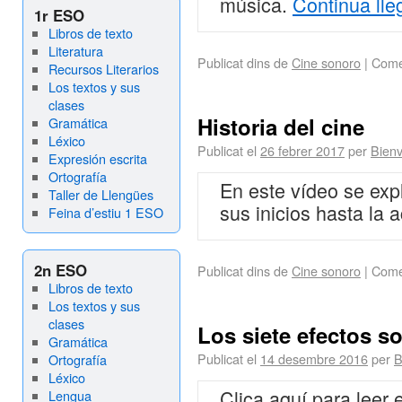
música.
Continua lle
1r ESO
Libros de texto
Literatura
Publicat dins de
Cine sonoro
|
Come
Recursos Literarios
Los textos y sus
clases
Historia del cine
Gramática
Léxico
Publicat el
26 febrer 2017
per
Bienv
Expresión escrita
Ortografía
En este vídeo se expl
Taller de Llengües
sus inicios hasta la a
Feina d’estiu 1 ESO
2n ESO
Publicat dins de
Cine sonoro
|
Come
Libros de texto
Los textos y sus
clases
Los siete efectos s
Gramática
Publicat el
14 desembre 2016
per
B
Ortografía
Léxico
Clica aquí para leer 
Lengua