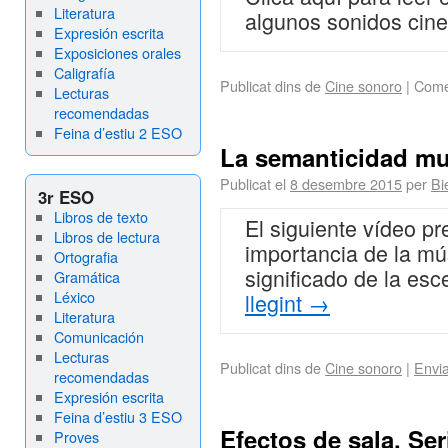
Literatura
algunos sonidos cine
Expresión escrita
Exposiciones orales
Caligrafía
Publicat dins de
Cine sonoro
|
Come
Lecturas
recomendadas
Feina d’estiu 2 ESO
La semanticidad mus
Publicat el
8 desembre 2015
per
Bi
3r ESO
Libros de texto
El siguiente vídeo pr
Libros de lectura
importancia de la mús
Ortografia
significado de la es
Gramática
Léxico
llegint
→
Literatura
Comunicación
Lecturas
Publicat dins de
Cine sonoro
|
Envi
recomendadas
Expresión escrita
Feina d’estiu 3 ESO
Efectos de sala. Ser
Proves