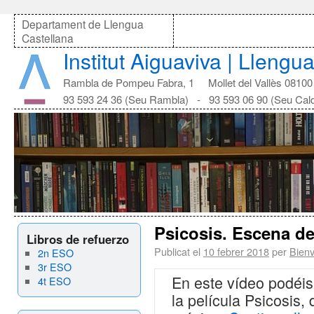
Departament de Llengua
Castellana
Institut Aiguaviva | Llengu
Rambla de Pompeu Fabra, 1 Mollet del Vallès 08100
93 593 24 36 (Seu Rambla) - 93 593 06 90 (Seu Cal
Psicosis. Escena de
Libros de refuerzo
Publicat el
10 febrer 2018
per
Bienv
2n ESO
3r ESO
En este vídeo podéis
4t ESO
la película Psicosis,