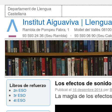
Departament de Llengua
Castellana
Institut Aiguaviva | Llengu
Rambla de Pompeu Fabra, 1 Mollet del Vallès 08100
93 593 24 36 (Seu Rambla) - 93 593 06 90 (Seu Cal
Los efectos de sonido
Libros de refuerzo
Publicat el
16 desembre 2014
per
B
2n ESO
La magia de los efectos
3r ESO
4t ESO