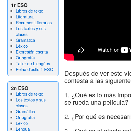
1r ESO
Libros de texto
Literatura
Recursos Literarios
Los textos y sus
clases
Gramática
Léxico
Expresión escrita
Ortografía
Taller de Llengües
Feina d’estiu 1 ESO
Después de ver este víd
contesta a las siguient
2n ESO
1. ¿Qué es lo más impo
Libros de texto
Los textos y sus
se rueda una película?
clases
Gramática
2. ¿Por qué es necesari
Ortografía
Léxico
Lengua
3. ¿Qué es el efecto sa