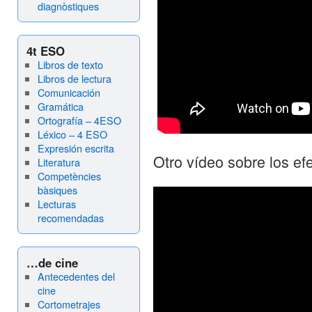
diagnòstiques
4t ESO
Libros de texto
Libros de lectura
Comunicación
Gramática
Ortografía – 4ESO
Léxico – 4 ESO
Expresión escrita
Otro vídeo sobre los ef
Literatura
Competències
bàsiques
Lecturas
recomendadas
…de cine
Antecedentes del
cine
Cortometrajes