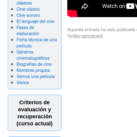
clásicos
Cine clásico
Cine sonoro
El lenguaje del cine
Fases de
Aquesta entrada ha esta publicada
elaboración
l'
enllaç permanent
.
Ficha técnica de una
película
Géneros
cinematográficos
Biografías de cine
Nombres propios
Vemos una película
Varios
Criterios de
evaluación y
recuperación
(curso actual)