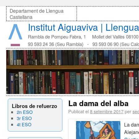
Departament de Llengua
Castellana
Institut Aiguaviva | Llengu
Rambla de Pompeu Fabra, 1 Mollet del Vallès 08100
93 593 24 36 (Seu Rambla) - 93 593 06 90 (Seu Cal
La dama del alba
Libros de refuerzo
Publicat el
8 setembre 2017
per
sec
2n ESO
3r ESO
4t ESO
La dam
Aleja