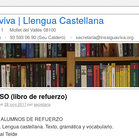
aviva | Llengua Castellana
1 Mollet del Vallès 08100
) - 93 593 06 90 (Seu Calderó) - secretaria@insaiguaviva.org
SO (libro de refuerzo)
 el
28 juny 2017
per
secretaria
 ALUMNOS DE REFUERZO
 Lengua castellana. Texto, gramática y vocabulario.
ial Teide