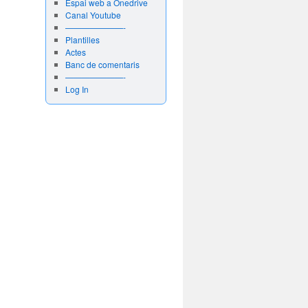
Espai web a Onedrive
Canal Youtube
———————-
Plantilles
Actes
Banc de comentaris
———————-
Log In