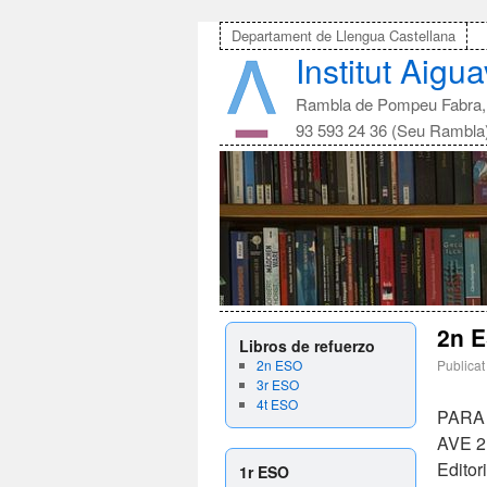
Departament de Llengua Castellana
Institut Aigu
Rambla de Pompeu Fabra, 
93 593 24 36 (Seu Rambla
2n E
Libros de refuerzo
2n ESO
Publicat
3r ESO
4t ESO
PARA
AVE 2.
Editor
1r ESO