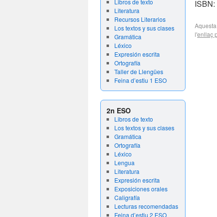
Libros de texto
ISBN:
Literatura
Recursos Literarios
Aquesta
Los textos y sus clases
l'
enllaç
Gramática
Léxico
Expresión escrita
Ortografía
Taller de Llengües
Feina d’estiu 1 ESO
2n ESO
Libros de texto
Los textos y sus clases
Gramática
Ortografía
Léxico
Lengua
Literatura
Expresión escrita
Exposiciones orales
Caligrafía
Lecturas recomendadas
Feina d’estiu 2 ESO