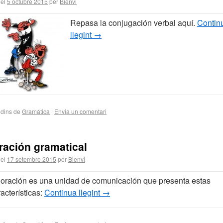
 el
5 octubre 2015
per
Bienvi
Repasa la conjugación verbal aquí.
Contin
llegint
→
 dins de
Gramática
|
Envia un comentari
ración gramatical
 el
17 setembre 2015
per
Bienvi
 oración es una unidad de comunicación que presenta estas
acterísticas:
Continua llegint
→