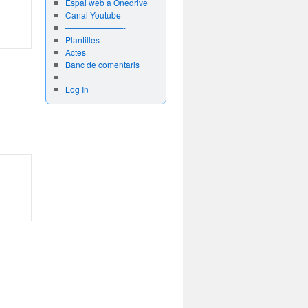
Espai web a Onedrive
Canal Youtube
———————-
Plantilles
Actes
Banc de comentaris
———————-
Log In