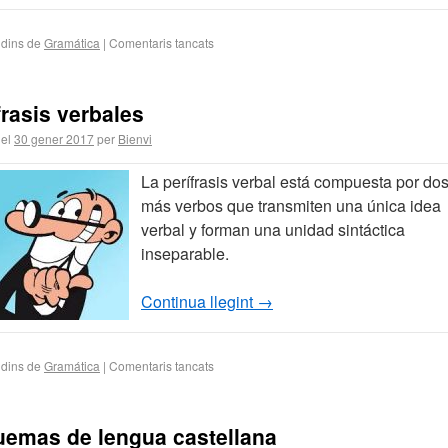
 dins de
Gramática
|
Comentaris tancats
frasis verbales
 el
30 gener 2017
per
Bienvi
La perífrasis verbal está compuesta por dos
más verbos que transmiten una única idea
verbal y forman una unidad sintáctica
inseparable.
Continua llegint
→
 dins de
Gramática
|
Comentaris tancats
emas de lengua castellana