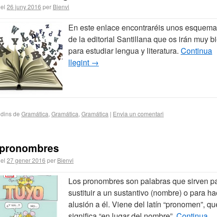
 el
26 juny 2016
per
Bienvi
En este enlace encontraréis unos esquem
de la editorial Santillana que os irán muy b
para estudiar lengua y literatura.
Continua
llegint
→
 dins de
Gramática
,
Gramática
,
Gramática
|
Envia un comentari
 pronombres
 el
27 gener 2016
per
Bienvi
Los pronombres son palabras que sirven p
sustituir a un sustantivo (nombre) o para ha
alusión a él. Viene del latín “pronomen”, qu
significa “en lugar del nombre”.
Continua