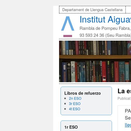
Departament de Llengua Castellana
Institut Aigu
Rambla de Pompeu Fabra, 
93 593 24 36 (Seu Rambla
La e
Libros de refuerzo
2n ESO
Publicat
3r ESO
4t ESO
PA
Se
lle
1r ESO