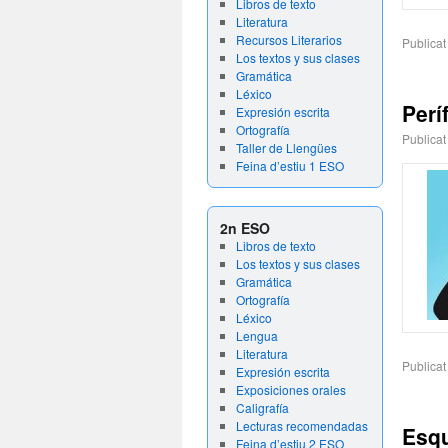
Libros de texto
Literatura
Recursos Literarios
Publicat
Los textos y sus clases
Gramática
Léxico
Perí
Expresión escrita
Ortografía
Publicat
Taller de Llengües
Feina d’estiu 1 ESO
2n ESO
Libros de texto
Los textos y sus clases
Gramática
Ortografía
Léxico
Lengua
Literatura
Publicat
Expresión escrita
Exposiciones orales
Caligrafía
Lecturas recomendadas
Esqu
Feina d’estiu 2 ESO