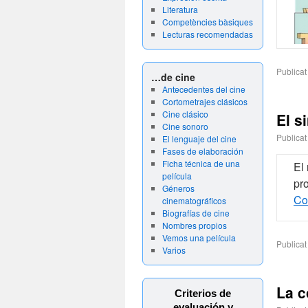
Literatura
Competències bàsiques
Lecturas recomendadas
Publicat
…de cine
Antecedentes del cine
Cortometrajes clásicos
Cine clásico
El s
Cine sonoro
Publicat
El lenguaje del cine
Fases de elaboración
Ficha técnica de una
El
película
pr
Géneros
Co
cinematográficos
Biografías de cine
Nombres propios
Vemos una película
Publicat
Varios
La c
Criterios de
evaluación y