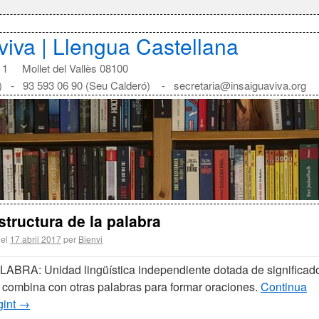
aviva | Llengua Castellana
1 Mollet del Vallès 08100
) - 93 593 06 90 (Seu Calderó) - secretaria@insaiguaviva.org
structura de la palabra
 el
17 abril 2017
per
Bienvi
LABRA: Unidad lingüística independiente dotada de significad
 combina con otras palabras para formar oraciones.
Continua
gint
→