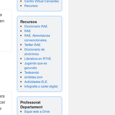
Centro Virtual Cervantes
Recursos
as
ien
Recursos
Diccionario RAE
RAE
RAE. Abreviaturas
convencionales.
Twitter RAE
Diccionario de
sinónimos
Literatura en RTVE
Jugando que es
gerundio
Testeando
sinfaltas.com
Actividades ELE
Infografía o cartel digital
ara
cer
Professorat
Departament
e
Espai web a Drive