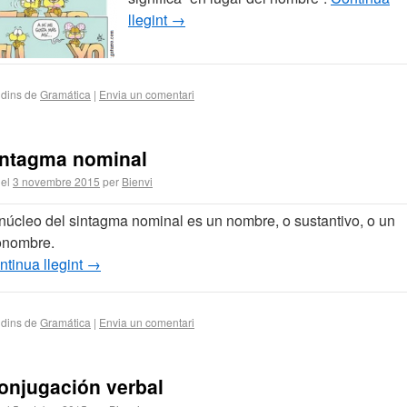
llegint
→
 dins de
Gramática
|
Envia un comentari
intagma nominal
 el
3 novembre 2015
per
Bienvi
 núcleo del sintagma nominal es un nombre, o sustantivo, o un
onombre.
ntinua llegint
→
 dins de
Gramática
|
Envia un comentari
onjugación verbal