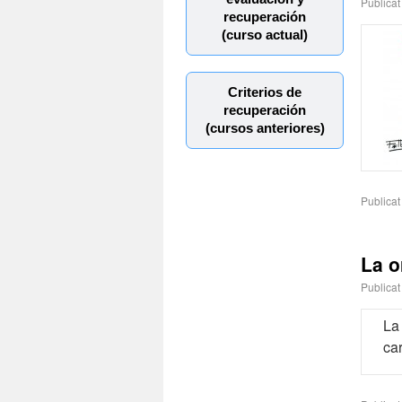
Publicat
recuperación
(curso actual)
Criterios de
recuperación
(cursos anteriores)
Publicat
La o
Publicat
La
car