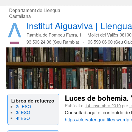
Departament de Llengua
Castellana
Institut Aiguaviva | Llengu
Rambla de Pompeu Fabra, 1 Mollet del Vallès 08100
93 593 24 36 (Seu Rambla) - 93 593 06 90 (Seu Cal
Luces de bohemia. V
Libros de refuerzo
Publicat el
14 novembre 2019
per
m
2n ESO
3r ESO
Consultad aquí el contenido de l
4t ESO
https://ciervalengua.files.wor