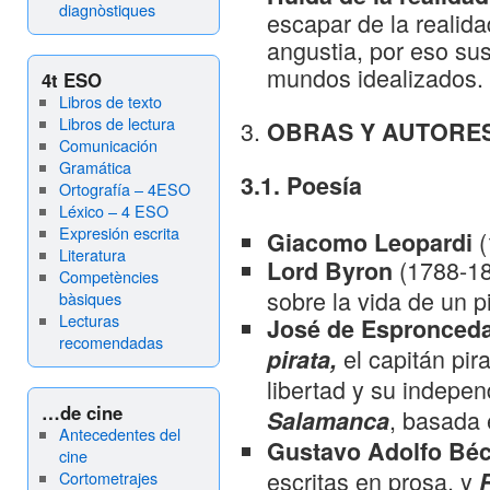
diagnòstiques
escapar de la realida
angustia, por eso su
mundos idealizados.
4t ESO
Libros de texto
Libros de lectura
OBRAS Y AUTORES
Comunicación
Gramática
3.1. Poesía
Ortografía – 4ESO
Léxico – 4 ESO
Expresión escrita
(
Giacomo Leopardi
Literatura
(1788-1
Lord Byron
Competències
sobre la vida de un p
bàsiques
Lecturas
José de Espronced
recomendadas
el capitán pi
pirata,
libertad y su indepe
…de cine
, basada 
Salamanca
Antecedentes del
Gustavo Adolfo Bé
cine
escritas en prosa, y
Cortometrajes