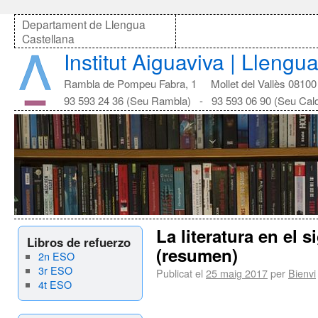
Departament de Llengua
Castellana
Institut Aiguaviva | Llengu
Rambla de Pompeu Fabra, 1 Mollet del Vallès 08100
93 593 24 36 (Seu Rambla) - 93 593 06 90 (Seu Cal
La literatura en el 
Libros de refuerzo
(resumen)
2n ESO
3r ESO
Publicat el
25 maig 2017
per
Bienvi
4t ESO