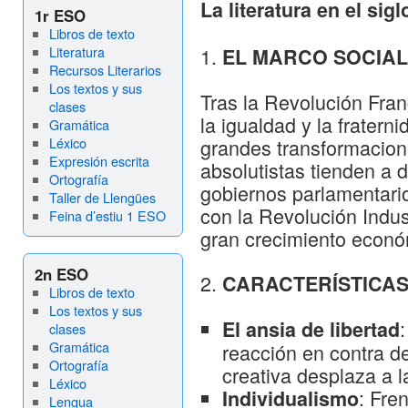
La literatura en el si
1r ESO
Libros de texto
Literatura
EL MARCO SOCIAL
Recursos Literarios
Los textos y sus
Tras la Revolución Fran
clases
la igualdad y la fratern
Gramática
Léxico
grandes transformacion
Expresión escrita
absolutistas tienden a 
Ortografía
gobiernos parlamentari
Taller de Llengües
con la Revolución Indus
Feina d’estiu 1 ESO
gran crecimiento econó
2n ESO
CARACTERÍSTICAS
Libros de texto
Los textos y sus
El ansia de libertad
clases
Gramática
reacción en contra de
Ortografía
creativa desplaza a 
Léxico
: Fren
Individualismo
Lengua