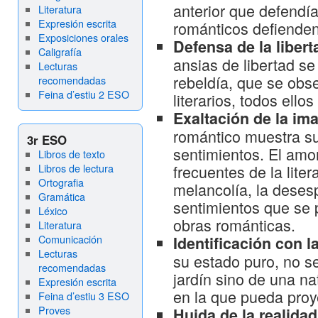
anterior que defendía
Literatura
Expresión escrita
románticos defienden 
Exposiciones orales
Defensa de la liber
Caligrafía
ansias de libertad se
Lecturas
rebeldía, que se ob
recomendadas
Feina d’estiu 2 ESO
literarios, todos ello
Exaltación de la im
romántico muestra su
3r ESO
sentimientos. El amo
Libros de texto
Libros de lectura
frecuentes de la lite
Ortografia
melancolía, la deses
Gramática
sentimientos que se 
Léxico
obras románticas.
Literatura
Comunicación
Identificación con l
Lecturas
su estado puro, no se
recomendadas
jardín sino de una n
Expresión escrita
en la que pueda proy
Feina d’estiu 3 ESO
Proves
Huida de la realidad