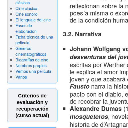
clásicos
reflexionan sobre la 
Cine clásico
poesía misma o expre
Cine sonoro
de la condición hum
El lenguaje del cine
Fases de
elaboración
3.2. Narrativa
Ficha técnica de una
película
Johann Wolfgang v
Géneros
cinematográficos
desventuras del jov
Biografías de cine
escritas por Werther
Nombres propios
le explica el amor im
Vemos una película
Varios
joven y que acabará c
narra la hist
Fausto
pacto con el diablo,
Criterios de
de recobrar la juvent
evaluación y
(
Alexandre Dumas
recuperación
, novel
mosqueteros
(curso actual)
historia de d’Artagna