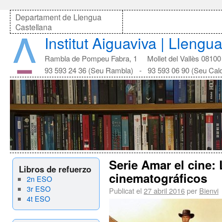
Departament de Llengua
Castellana
Institut Aiguaviva | Llengu
Rambla de Pompeu Fabra, 1 Mollet del Vallès 08100
93 593 24 36 (Seu Rambla) - 93 593 06 90 (Seu Cal
Serie Amar el cine:
Libros de refuerzo
cinematográficos
2n ESO
3r ESO
Publicat el
27 abril 2016
per
Bienvi
4t ESO