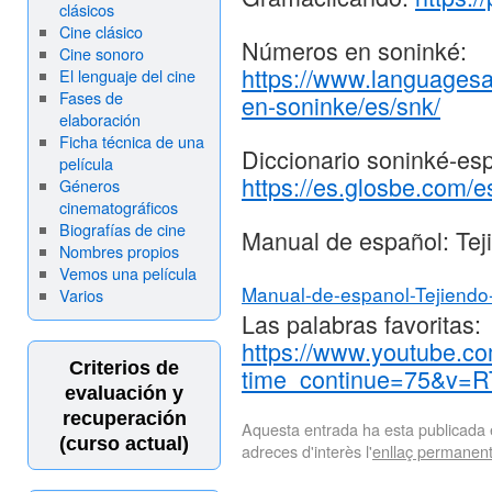
clásicos
Cine clásico
Números en soninké:
Cine sonoro
https://www.languages
El lenguaje del cine
Fases de
en-soninke/es/snk/
elaboración
Ficha técnica de una
Diccionario soninké-es
película
https://es.glosbe.com/e
Géneros
cinematográficos
Biografías de cine
Manual de español: Tej
Nombres propios
Vemos una película
Manual-de-espanol-Tejiendo
Varios
Las palabras favoritas:
https://www.youtube.c
Criterios de
time_continue=75&v=
evaluación y
recuperación
Aquesta entrada ha esta publicada
(curso actual)
adreces d'interès l'
enllaç permanen