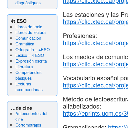
https://clic.xtec.cat/pro
diagnòstiques
Las estaciones y las Pr
https://clic
.
xtec.cat/proj
4t ESO
Libros de texto
Libros de lectura
Profesiones:
Comunicación
https://clic.xtec.cat/proj
Gramática
Ortografía – 4ESO
Léxico – 4 ESO
Los medios de comunic
Expresión escrita
https://clic.xtec.cat/pro
Literatura
Competències
Vocabulario español por
bàsiques
https://clic.xtec.cat/pro
Lecturas
recomendadas
Método de lectoescritur
alfabetizados:
…de cine
https://eprints.ucm.es
Antecedentes del
cine
Cortometrajes
Gramaclicando:
https://