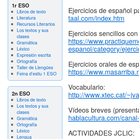
1r ESO
Ejercicios de español p
Libros de texto
taal.com/index.htm
Literatura
Recursos Literarios
Los textos y sus
Ejercicios sencillos con
clases
https://www.practique
Gramática
espanol/category/ejerci
Léxico
Expresión escrita
Ortografía
Ejercicios orales de es
Taller de Llengües
https://www.masarriba.n
Feina d’estiu 1 ESO
Vocabulario:
2n ESO
http://www.xtec.cat/~jv
Libros de texto
Los textos y sus
Vídeos breves (present
clases
hablacultura.com/canal
Gramática
Ortografía
Léxico
ACTIVIDADES JCLIC:
Lengua