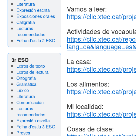
Literatura
Vamos a leer:
Expresión escrita
https://clic.xtec.cat/proj
Exposiciones orales
Caligrafía
Lecturas
Actividades de vocabula
recomendadas
https://clic.xtec.cat/rep
Feina d’estiu 2 ESO
lang=ca&language=es&s
3r ESO
La casa:
Libros de texto
https://clic.xtec.cat/pro
Libros de lectura
Ortografia
Los alimentos:
Gramática
https://clic.xtec.cat/proj
Léxico
Literatura
Comunicación
Mi localidad:
Lecturas
https://clic.xtec.cat/proj
recomendadas
Expresión escrita
Feina d’estiu 3 ESO
Cosas de clase:
Proves