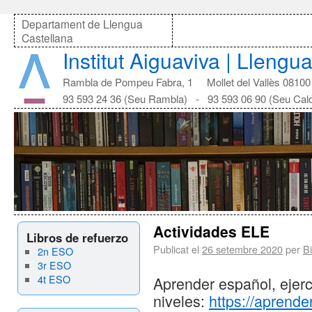
Departament de Llengua
Castellana
Institut Aiguaviva | Llengu
Rambla de Pompeu Fabra, 1 Mollet del Vallès 08100
93 593 24 36 (Seu Rambla) - 93 593 06 90 (Seu Cal
Actividades ELE
Libros de refuerzo
Publicat el
26 setembre 2020
per
Bi
2n ESO
3r ESO
4t ESO
Aprender español, ejerci
niveles:
https://aprende