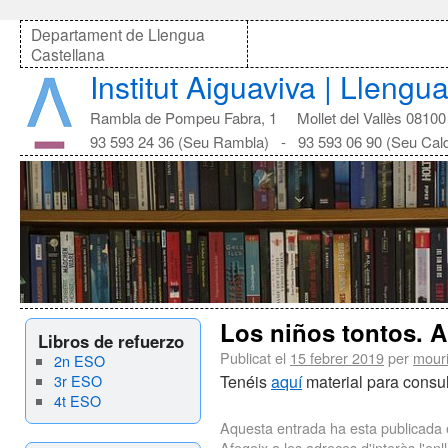
Departament de Llengua
Castellana
Institut Aiguaviva | Llengu
Rambla de Pompeu Fabra, 1 Mollet del Vallès 08100
93 593 24 36 (Seu Rambla) - 93 593 06 90 (Seu Cal
Los niños tontos. A
Libros de refuerzo
Publicat el
15 febrer 2019
per
mour
2n ESO
3r ESO
Tenéis
aquí
material para consul
4t ESO
Aquesta entrada ha esta publicada
Afegeix a les adreces d'interès l'
enl