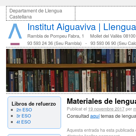
Departament de Llengua
Castellana
Institut Aiguaviva | Llengu
Rambla de Pompeu Fabra, 1 Mollet del Vallès 08100
93 593 24 36 (Seu Rambla) - 93 593 06 90 (Seu Cal
Materiales de lengua
Libros de refuerzo
Publicat el
19 novembre 2017
per
m
2n ESO
3r ESO
Consultad
aquí
temas de lengua y
4t ESO
Aquesta entrada ha esta publicada
d'interès l'
enllaç permanent
.