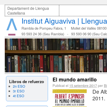
Departament de Llengua
Castellana
Institut Aiguaviva | Llengu
Rambla de Pompeu Fabra, 1 Mollet del Vallès 08100
93 593 24 36 (Seu Rambla) - 93 593 06 90 (Seu Cal
El mundo amarillo
Libros de refuerzo
Publicat el
15 setembre 2017
per
Bi
2n ESO
De Al
3r ESO
4t ESO
2011.