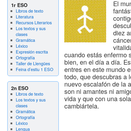
El mu
1r ESO
fantás
Libros de texto
Literatura
contig
Recursos Literarios
descub
Los textos y sus
diez 
clases
cáncer
Gramática
Léxico
vitali
Expresión escrita
cuando estás enfermo s
Ortografía
bien, en el día a día. E
Taller de Llengües
entres en este mundo es
Feina d’estiu 1 ESO
todo, que descubras a l
nuevo escalafón de la 
2n ESO
son ni amantes ni amig
Libros de texto
vida y que con una sola
Los textos y sus
cambiártela.
clases
Gramática
Ortografía
Léxico
Lengua