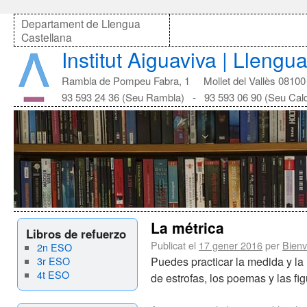
Departament de Llengua
Castellana
Institut Aiguaviva | Llengu
Rambla de Pompeu Fabra, 1 Mollet del Vallès 08100
93 593 24 36 (Seu Rambla) - 93 593 06 90 (Seu Cal
La métrica
Libros de refuerzo
Publicat el
17 gener 2016
per
Bienv
2n ESO
3r ESO
Puedes practicar la medida y la
4t ESO
de estrofas, los poemas y las figu