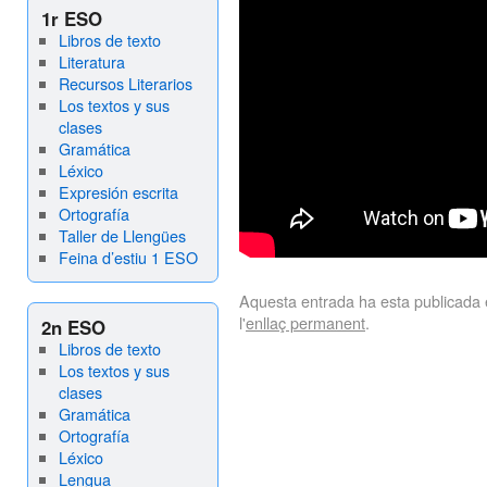
1r ESO
Libros de texto
Literatura
Recursos Literarios
Los textos y sus
clases
Gramática
Léxico
Expresión escrita
Ortografía
Taller de Llengües
Feina d’estiu 1 ESO
Aquesta entrada ha esta publicada
l'
enllaç permanent
.
2n ESO
Libros de texto
Los textos y sus
clases
Gramática
Ortografía
Léxico
Lengua