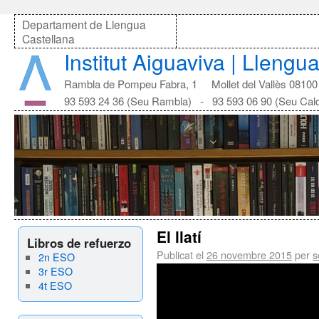
Departament de Llengua
Castellana
Institut Aiguaviva | Llengu
Rambla de Pompeu Fabra, 1 Mollet del Vallès 08100
93 593 24 36 (Seu Rambla) - 93 593 06 90 (Seu Cal
El llatí
Libros de refuerzo
Publicat el
26 novembre 2015
per
s
2n ESO
3r ESO
4t ESO