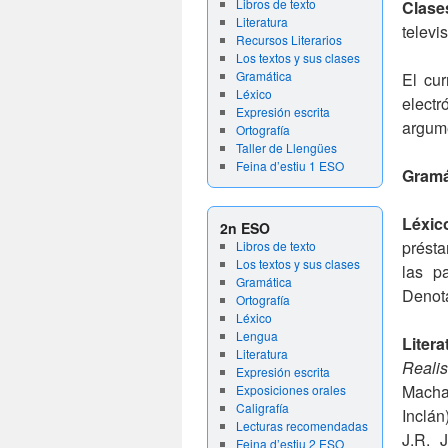
Libros de texto
Clase
Literatura
televis
Recursos Literarios
Los textos y sus clases
Gramática
El cur
Léxico
elect
Expresión escrita
argume
Ortografía
Taller de Llengües
Feina d’estiu 1 ESO
Gramá
Léxi
2n ESO
présta
Libros de texto
Los textos y sus clases
las p
Gramática
Denota
Ortografía
Léxico
Lengua
Liter
Literatura
Reali
Expresión escrita
Macha
Exposiciones orales
Caligrafía
Inclán
Lecturas recomendadas
J.R. 
Feina d’estiu 2 ESO