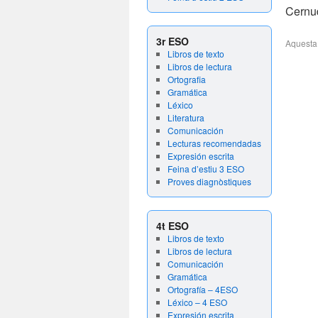
Cernud
3r ESO
Aquesta
Libros de texto
Libros de lectura
Ortografia
Gramática
Léxico
Literatura
Comunicación
Lecturas recomendadas
Expresión escrita
Feina d’estiu 3 ESO
Proves diagnòstiques
4t ESO
Libros de texto
Libros de lectura
Comunicación
Gramática
Ortografía – 4ESO
Léxico – 4 ESO
Expresión escrita