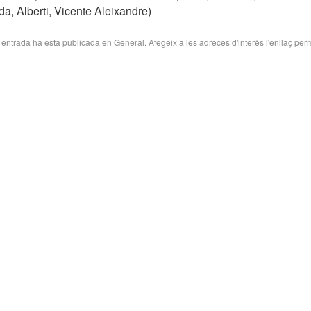
a, Alberti, Vicente Aleixandre)
 entrada ha esta publicada en
General
. Afegeix a les adreces d'interès l'
enllaç per