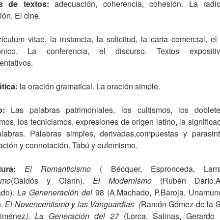
s de textos:
adecuación, coherencia, cohesión. La radi
ión. El cine.
rículum vitae, la instancia, la solicitud, la carta comercial, el
rónico. La conferencia, el discurso. Textos exposit
ntativos.
tica:
la oración gramatical. La oración simple.
co:
Las
palabras patrimoniales, los cultismos, los doblete
mos, los tecnicismos, expresiones de origen latino, la significa
alabras. Palabras simples, derivadas,compuestas y parasinté
ción y connotación. Tabú y eufemismo.
atura:
El Romanticismo
( Bécquer, Espronceda, Larra
smo
(Galdós y Clarín).
El Modernismo
(Rubén Darío,A
do).
La Geneneración del
98 (A.Machado, P.Baroja, Unamuno
).
El Novencentismo y las Vanguardias (
Ramón Gómez de la S
Jiménez
)
.
La Generación del 27
(Lorca, Salinas, Gerardo 