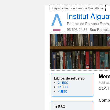
Departament de Llengua Castellana
Institut Aigu
Rambla de Pompeu Fabra, 
93 593 24 36 (Seu Rambla
Memo
Libros de refuerzo
2n ESO
Publicat
3r ESO
CONT
4t ESO
Compr
1r ESO