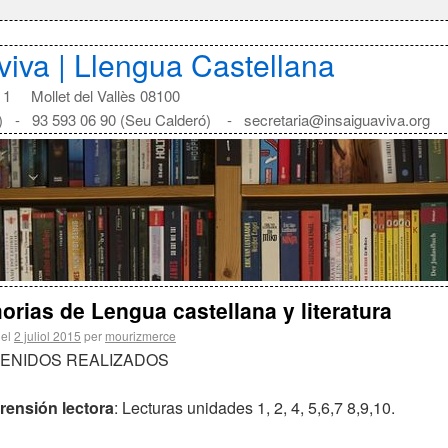
aviva | Llengua Castellana
1 Mollet del Vallès 08100
) - 93 593 06 90 (Seu Calderó) - secretaria@insaiguaviva.org
rias de Lengua castellana y literatura
 el
2 juliol 2015
per
mourizmerce
ENIDOS REALIZADOS
ensión lectora
: Lecturas unidades 1, 2, 4, 5,6,7 8,9,10.