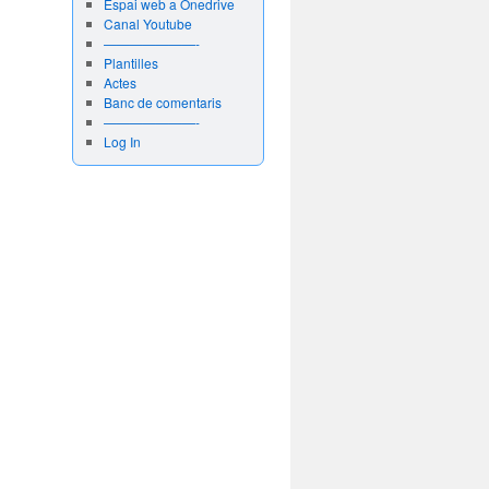
Espai web a Onedrive
Canal Youtube
———————-
Plantilles
Actes
Banc de comentaris
———————-
Log In