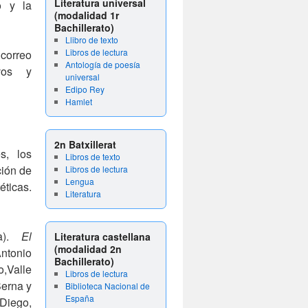
Literatura universal
o y la
(modalidad 1r
Bachillerato)
Llibro de texto
Libros de lectura
 correo
Antología de poesía
ivos y
universal
Edipo Rey
Hamlet
2n Batxillerat
s, los
Libros de texto
ción de
Libros de lectura
Lengua
ticas.
Literatura
).
El
Literatura castellana
(modalidad 2n
ntonio
Bachillerato)
,Valle
Libros de lectura
erna y
Biblioteca Nacional de
España
Diego,