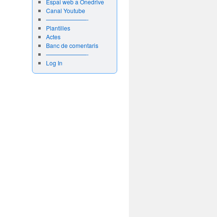
Espai web a Onedrive
Canal Youtube
———————-
Plantilles
Actes
Banc de comentaris
———————-
Log In