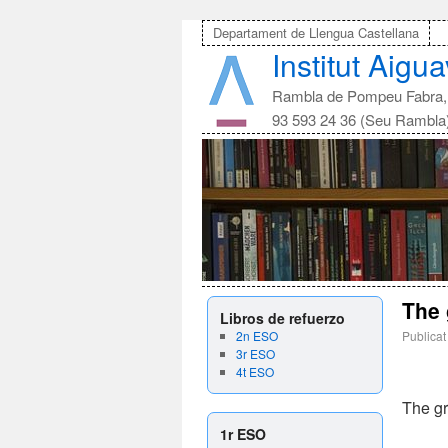
Departament de Llengua Castellana
Institut Aigu
Rambla de Pompeu Fabra, 
93 593 24 36 (Seu Rambla
The 
Libros de refuerzo
2n ESO
Publicat
3r ESO
4t ESO
The gr
1r ESO