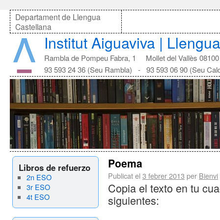
Departament de Llengua
Castellana
Institut Aiguaviva | Llengu
Rambla de Pompeu Fabra, 1 Mollet del Vallès 08100
93 593 24 36 (Seu Rambla) - 93 593 06 90 (Seu Cal
Poema
Libros de refuerzo
Publicat el
3 febrer 2013
per
Bienvi
2n ESO
Copia el texto en tu cua
3r ESO
4t ESO
siguientes: