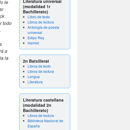
Literatura universal
o le
(modalidad 1r
ar
Bachillerato)
ack
Llibro de texto
Libros de lectura
r todo
Antología de poesía
.
universal
Edipo Rey
Hamlet
a
rá a
ia la
2n Batxillerat
Libros de texto
Libros de lectura
Lengua
Literatura
Literatura castellana
(modalidad 2n
Bachillerato)
Libros de lectura
Biblioteca Nacional de
España