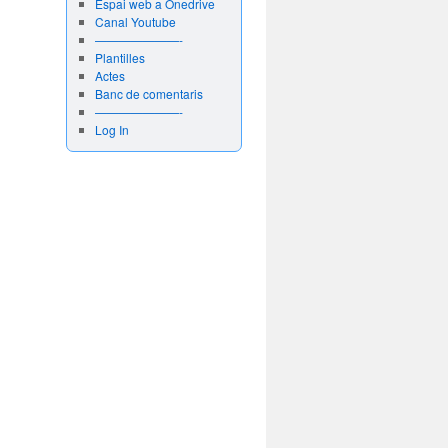
Espai web a Onedrive
Canal Youtube
———————-
Plantilles
Actes
Banc de comentaris
———————-
Log In