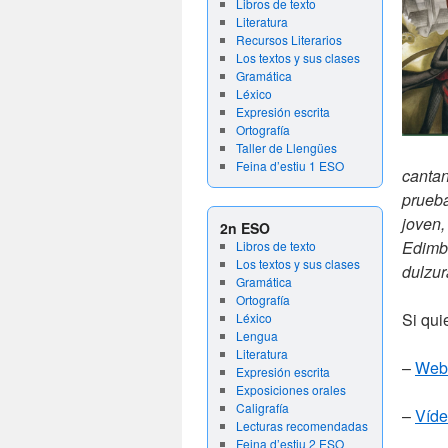
Libros de texto
Literatura
Recursos Literarios
Los textos y sus clases
Gramática
Léxico
Expresión escrita
Ortografía
Taller de Llengües
Feina d’estiu 1 ESO
cantan
prueba
joven,
2n ESO
Edimbu
Libros de texto
Los textos y sus clases
dulzur
Gramática
Ortografía
Si qui
Léxico
Lengua
Literatura
–
Web 
Expresión escrita
Exposiciones orales
Caligrafía
–
Víde
Lecturas recomendadas
Feina d’estiu 2 ESO