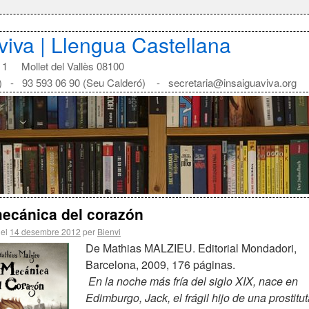
aviva | Llengua Castellana
1 Mollet del Vallès 08100
) - 93 593 06 90 (Seu Calderó) - secretaria@insaiguaviva.org
ecánica del corazón
 el
14 desembre 2012
per
Bienvi
De Mathias MALZIEU. Editorial Mondadori,
Barcelona, 2009, 176 páginas.
En la noche más fría del siglo XIX, nace en
Edimburgo, Jack, el frágil hijo de una prostitut