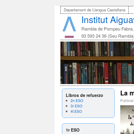
Departament de Llengua Castellana
Institut Aigu
Rambla de Pompeu Fabra, 
93 593 24 36 (Seu Rambla
La m
Libros de refuerzo
2n ESO
Publicat
3r ESO
4t ESO
1r ESO