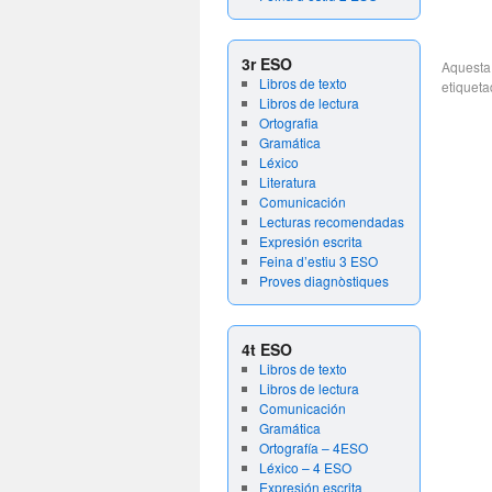
3r ESO
Aquesta 
Libros de texto
etiquet
Libros de lectura
Ortografia
Gramática
Léxico
Literatura
Comunicación
Lecturas recomendadas
Expresión escrita
Feina d’estiu 3 ESO
Proves diagnòstiques
4t ESO
Libros de texto
Libros de lectura
Comunicación
Gramática
Ortografía – 4ESO
Léxico – 4 ESO
Expresión escrita