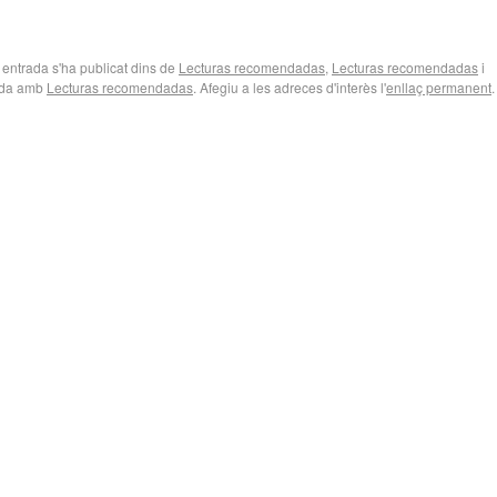
entrada s'ha publicat dins de
Lecturas recomendadas
,
Lecturas recomendadas
i
ada amb
Lecturas recomendadas
. Afegiu a les adreces d'interès l'
enllaç permanent
.