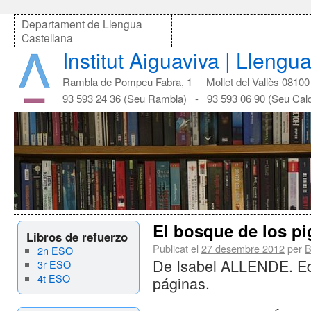
Departament de Llengua
Castellana
Institut Aiguaviva | Llengu
Rambla de Pompeu Fabra, 1 Mollet del Vallès 08100
93 593 24 36 (Seu Rambla) - 93 593 06 90 (Seu Cal
El bosque de los p
Libros de refuerzo
Publicat el
27 desembre 2012
per
B
2n ESO
De Isabel ALLENDE. Edi
3r ESO
4t ESO
páginas.