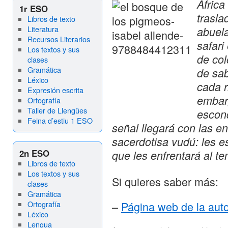
África
1r ESO
trasla
Libros de texto
Literatura
abuela
Recursos Literarios
safari
Los textos y sus
de col
clases
Gramática
de sab
Léxico
cada r
Expresión escrita
embar
Ortografía
Taller de Llengües
escon
Feina d’estiu 1 ESO
señal llegará con las e
sacerdotisa vudú: les e
2n ESO
que les enfrentará al t
Libros de texto
Los textos y sus
Si quieres saber más:
clases
Gramática
Ortografía
–
Página web de la aut
Léxico
Lengua