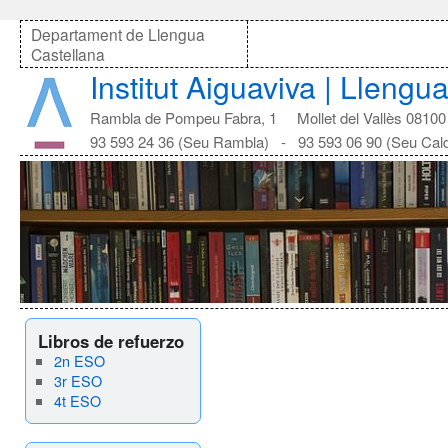
Departament de Llengua
Castellana
Institut Aiguaviva | Llengu
Rambla de Pompeu Fabra, 1 Mollet del Vallès 08100
93 593 24 36 (Seu Rambla) - 93 593 06 90 (Seu Cal
Libros de refuerzo
2n ESO
3r ESO
4t ESO