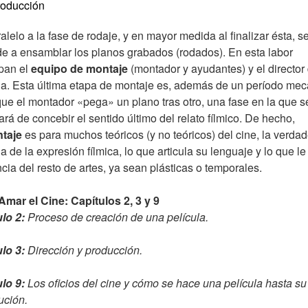
roducción
alelo a la fase de rodaje, y en mayor medida al finalizar ésta, s
e a ensamblar los planos grabados (rodados). En esta labor
ipan el
equipo de montaje
(montador y ayudantes) y el director 
la. Esta última etapa de montaje es, además de un período me
que el montador «pega» un plano tras otro, una fase en la que s
ará de concebir el sentido último del relato fílmico. De hecho,
taje
es para muchos teóricos (y no teóricos) del cine, la verda
a de la expresión fílmica, lo que articula su lenguaje y lo que le
ncia del resto de artes, ya sean plásticas o temporales.
Amar el Cine: Capítulos 2, 3 y 9
ulo 2:
Proceso de creación de una película.
ulo 3:
Dirección y producción.
ulo 9:
Los oficios del cine y cómo se hace una película hasta su
bución.