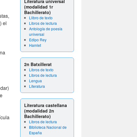
Literatura universal
(modalidad 1r
Bachillerato)
stas,
Llibro de texto
) el
Libros de lectura
Antología de poesía
universal
Edipo Rey
Hamlet
una
2n Batxillerat
Libros de texto
Libros de lectura
Lengua
Literatura
dar)
de
Literatura castellana
(modalidad 2n
Bachillerato)
ícula
Libros de lectura
Biblioteca Nacional de
España