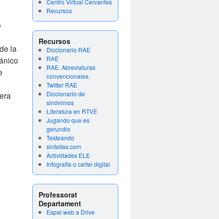
Centro Virtual Cervantes
Recursos
e
Recursos
de la
Diccionario RAE
RAE
cánico
RAE. Abreviaturas
e
convencionales.
Twitter RAE
Diccionario de
dera
sinónimos
Literatura en RTVE
Jugando que es
gerundio
Testeando
sinfaltas.com
Actividades ELE
Infografía o cartel digital
Professorat
Departament
Espai web a Drive