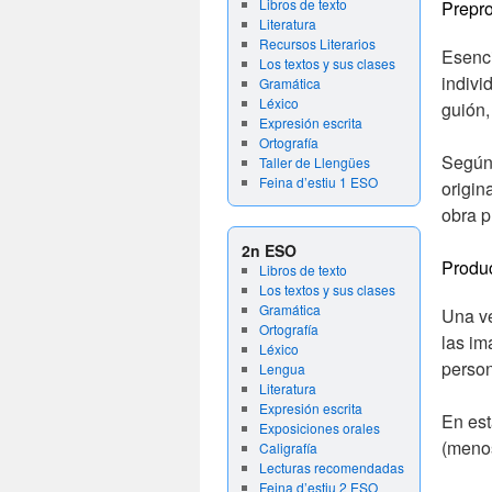
Libros de texto
Prepr
Literatura
Recursos Literarios
Esenci
Los textos y sus clases
indivi
Gramática
Léxico
guión,
Expresión escrita
Ortografía
Según 
Taller de Llengües
Feina d’estiu 1 ESO
origin
obra p
2n ESO
Produ
Libros de texto
Los textos y sus clases
Gramática
Una ve
Ortografía
las im
Léxico
person
Lengua
Literatura
Expresión escrita
En est
Exposiciones orales
(menos
Caligrafía
Lecturas recomendadas
Feina d’estiu 2 ESO