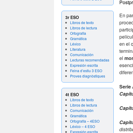
Postp
En par
3r ESO
proced
Libros de texto
Libros de lectura
partic
Ortografia
pelícu
Gramática
en el 
Léxico
Literatura
termin
Comunicación
el
mon
Lecturas recomendadas
esenci
Expresión escrita
Feina d’estiu 3 ESO
difere
Proves diagnòstiques
Serie 
Capít
4t ESO
Libros de texto
Libros de lectura
Capít
Comunicación
Gramática
Ortografía – 4ESO
Capít
Léxico – 4 ESO
distri
Expresión escrita