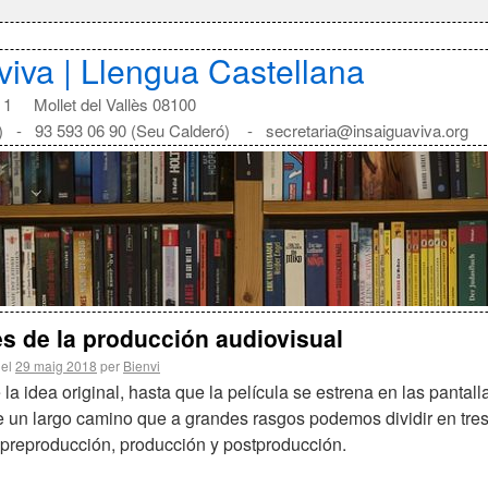
aviva | Llengua Castellana
1 Mollet del Vallès 08100
) - 93 593 06 90 (Seu Calderó) - secretaria@insaiguaviva.org
s de la producción audiovisual
 el
29 maig 2018
per
Bienvi
la idea original, hasta que la película se estrena en las pantall
e un largo camino que a grandes rasgos podemos dividir en tre
 preproducción, producción y postproducción.