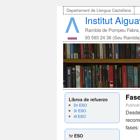
Departament de Llengua Castellana
Institut Aigu
Rambla de Pompeu Fabra, 
93 593 24 36 (Seu Rambla
Fase
Libros de refuerzo
2n ESO
Publicat
3r ESO
Desde 
4t ESO
recorr
fases:
1r ESO