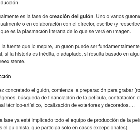
oducción
almente es la fase de
creación del guión
. Uno o varios guioni
dualmente o en colaboración con el director, escribe (y reescribe
 que es la plasmación literaria de lo que se verá en imagen.
la fuente que lo inspire, un guión puede ser fundamentalmente
al, si la historia es inédita, o adaptado, si resulta basado en alg
reexistente.
cción
z concretado el guión, comienza la preparación para grabar (ro
ágenes, búsqueda de financiación de la película, contratación 
al técnico-artístico, localización de exteriores y decorados….
a fase ya está implicado todo el equipo de producción de la pel
 el guionista, que participa sólo en casos excepcionales).