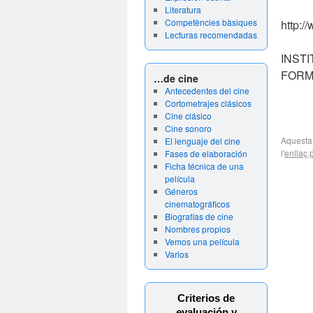
Literatura
Competències bàsiques
http:/
Lecturas recomendadas
INST
FORM
…de cine
Antecedentes del cine
Cortometrajes clásicos
Cine clásico
Cine sonoro
Aquesta
El lenguaje del cine
l'
enllaç
Fases de elaboración
Ficha técnica de una
película
Géneros
cinematográficos
Biografías de cine
Nombres propios
Vemos una película
Varios
Criterios de
evaluación y