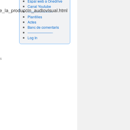
Espai web a Onedrive
Canal Youtube
de_la_produccin_audiovisual.html
———————-
Plantilles
Actes
Banc de comentaris
.
———————-
Log In
ès